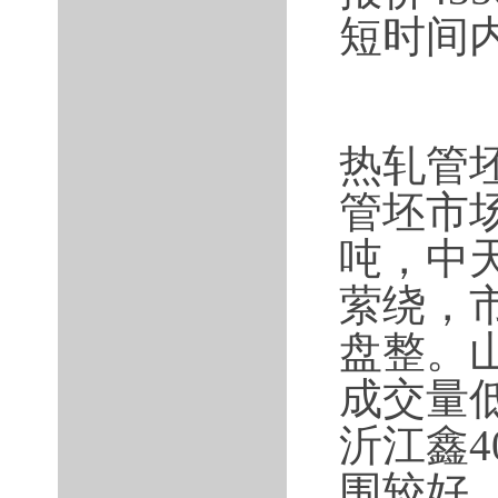
短时间
热轧管
管坯市场
吨，中天
萦绕，
盘整。
成交量低
沂江鑫4
围较好