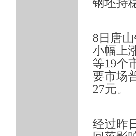
钢坯持
8日唐山
小幅上
等19个
要市场普
27元。
经过昨