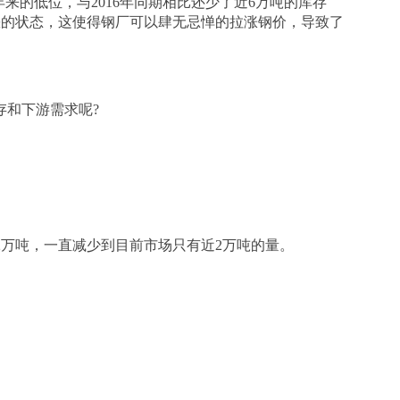
年来的低位，与2016年同期相比还少了近6万吨的库存
缺的状态，这使得钢厂可以肆无忌惮的拉涨钢价，导致了
存和下游需求呢?
2万吨，一直减少到目前市场只有近2万吨的量。