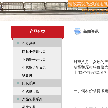
产品分类
新闻资讯
合页系列
国标不锈钢合页
不锈钢平开合页
时至八月，炎热的
期货
和原材料价格大
不锈钢子母合页
十”能否持续?笔者
铁合页
门吸系列
一、
钢材
价格持续
不锈钢门吸
产品包装系列
品牌包装