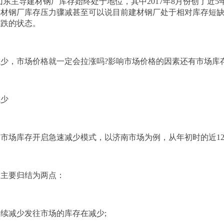
前山东主导
建材
钢厂库存始终处于地位，其中2017年8月份创了近5
建材钢厂库存压力骤减甚至可以说目前建材钢厂处于相对库存短
难跌的状态。
少，市场价格就一定会拉涨吗?影响市场价格的因素还有市场库
减少
后，市场库存开启急速减少模式，以
济南
市场为例，从年初时的近1
因主要归结为两点：
续减少发往市场的库存在减少;