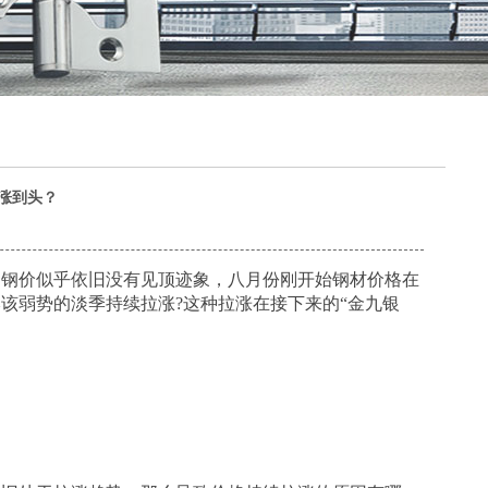
涨到头？
，钢价似乎依旧没有见顶迹象，八月份刚开始
钢材价格
在
该弱势的淡季持续拉涨?这种拉涨在接下来的“金九银