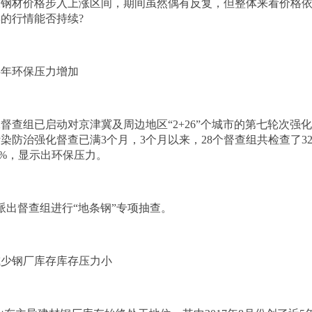
东
钢材价格步入上涨区间，期间虽然偶有反复，但整体来看价格
年的
行情
能否持续?
半年环保压力增加
保督查组已启动对京津冀及周边地区“2+26”个城市的第七轮次强
防治强化督查已满3个月，3个月以来，28个督查组共检查了3240
6%，显示出环保压力。
派出督查组进行“地条钢”专项抽查。
减少钢厂库存库存压力小